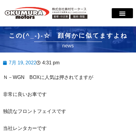
サービス案内
店舗紹介
在庫情報
会社概要
サポート
この(^_-)-☆ 顔何かに似てますよね
news
7月 19, 2022
4:31 pm
Ｎ－WGN BOXに人気は押されてますが
非常に良いお車です
独読なフロントフェイスです
当社レンタカーです