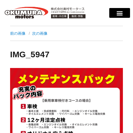
サービス案内
店舗紹介
在庫情報
会社概要
サポート
前の画像
次の画像
IMG_5947