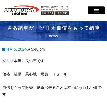
サービス案内
店舗紹介
在庫情報
会社概要
サポート
さあ納車だ ソリオ自信をもって納車
news
4月 5, 2024
5:48 pm
ソリオ本当に良い車です
価格 装備 乗心地 燃費 リセール
自信をもって販売 納車出来ることは本当にうれしい事で
す