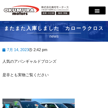
サービス案内
店舗紹介
在庫情報
会社概要
サポート
またまた入庫しました カローラクロス
news
7月 14, 2023
2:42 pm
人気のアバンギャルドブロンズ
是非とも実物ご覧ください