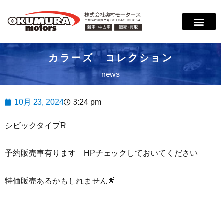
サービス案内
店舗紹介
在庫情報
会社概要
サポート
カラーズ コレクション
news
10月 23, 2024
3:24 pm
シビックタイプR
予約販売車有ります HPチェックしておいてください
特価販売あるかもしれません🌟