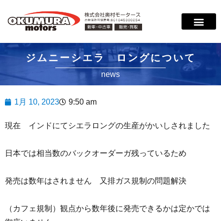
サービス案内
店舗紹介
在庫情報
会社概要
サポート
ジムニーシエラ ロングについて
news
1月 10, 2023
9:50 am
現在 インドにてシエラロングの生産がかいしされました
日本では相当数のバックオーダーガ残っているため
発売は数年はされません 又排ガス規制の問題解決
（カフェ規制）観点から数年後に発売できるかは定かでは