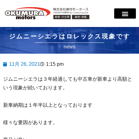
サービス案内
店舗紹介
在庫情報
会社概要
サポート
ジムニーシエラはロレックス現象です
news
11月 26, 2021
1:15 pm
ジムニーシエラは３年経過しても中古車が新車より高額と
いう現象が続いております。
新車納期は１年半以上となっております
様々な要因があります。