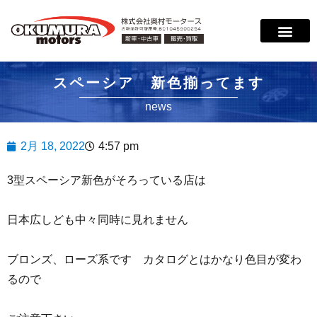
サービス案内
店舗紹介
在庫情報
会社概要
サポート
スペーシア 新色揃ってます
news
2月 18, 2022
4:57 pm
3型スペーシア新色がそろっている店は
日本広しども中々同時に見れません
ブロンズ、ローズ系です カタログとはかなり色目が変わ
るので