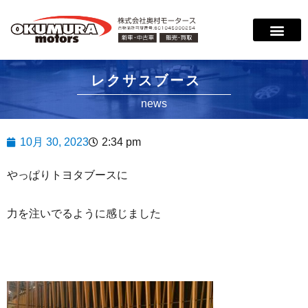
サービス案内
店舗紹介
在庫情報
会社概要
サポート
レクサスブース
news
10月 30, 2023
2:34 pm
やっぱりトヨタブースに
力を注いでるように感じました