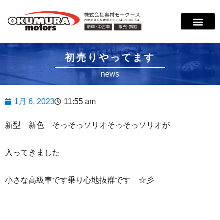
サービス案内
店舗紹介
在庫情報
会社概要
サポート
初売りやってます
news
1月 6, 2023
11:55 am
新型 新色 そっそっソリオそっそっソリオが
入ってきました
小さな高級車です乗り心地抜群です ☆彡