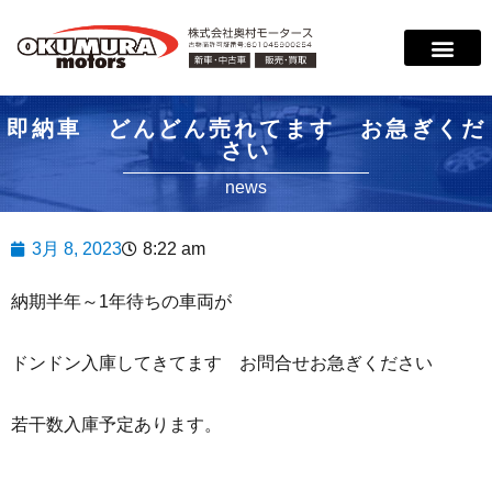
サービス案内
店舗紹介
在庫情報
会社概要
サポート
即納車 どんどん売れてます お急ぎくだ
さい
news
3月 8, 2023
8:22 am
納期半年～1年待ちの車両が
ドンドン入庫してきてます お問合せお急ぎください
若干数入庫予定あります。