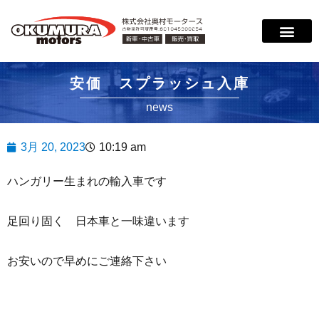
サービス案内
店舗紹介
在庫情報
会社概要
サポート
安価 スプラッシュ入庫
news
3月 20, 2023
10:19 am
ハンガリー生まれの輸入車です
足回り固く 日本車と一味違います
お安いので早めにご連絡下さい