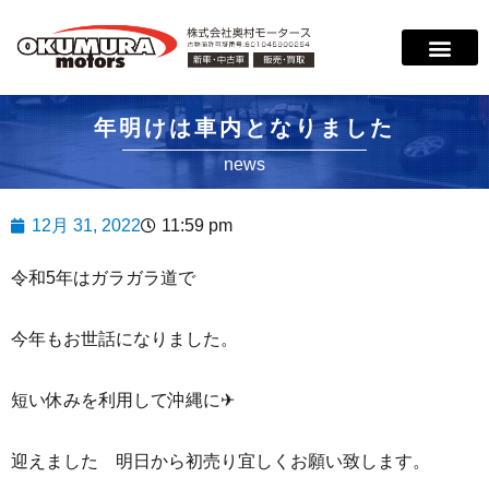
サービス案内
店舗紹介
在庫情報
会社概要
サポート
年明けは車内となりました
news
12月 31, 2022
11:59 pm
令和5年はガラガラ道で
今年もお世話になりました。
短い休みを利用して沖縄に✈
迎えました 明日から初売り宜しくお願い致します。