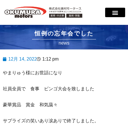
サービス案内
店舗紹介
在庫情報
会社概要
サポート
恒例の忘年会でした
news
12月 14, 2022
1:12 pm
やまりゅう様にお世話になり
社員全員で 食事 ビンゴ大会を致しました
豪華賞品 賞金 和気藹々
サプライズの笑いあり涙ありで終了しました。