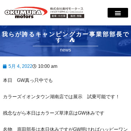
サービス案内
店舗紹介
在庫情報
会社概要
サポート
我らが誇るキャンピングカー事業部部長で
す ⛺
news
5月 4, 2022
10:00 am
本日 GW真っ只中でも
カラーズイオンタウン湖南店では展示 試乗可能です！
残念ながら本日はカラーズ草津店はGW休みです
名物 原田部長は本日休みですがGW明ければハッピーワン