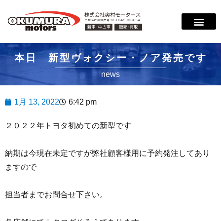
サービス案内
店舗紹介
在庫情報
会社概要
サポート
本日 新型ヴォクシー・ノア発売です
news
1月 13, 2022
6:42 pm
２０２２年トヨタ初めての新型です
納期は今現在未定ですが弊社顧客様用に予約発注してあり
ますので
担当者までお問合せ下さい。