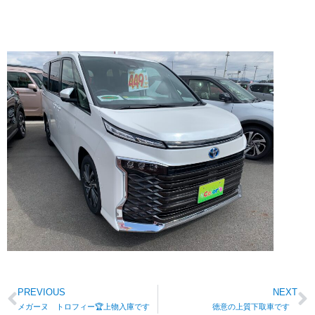
PREVIOUS
NEXT
メガーヌ トロフィー🏆上物入庫です
徳意の上質下取車です