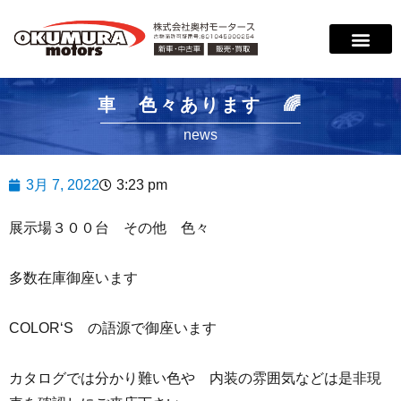
サービス案内
店舗紹介
在庫情報
会社概要
サポート
車 色々あります 🌈
news
3月 7, 2022
3:23 pm
展示場３００台 その他 色々
多数在庫御座います
COLOR‘S の語源で御座います
カタログでは分かり難い色や 内装の雰囲気などは是非現