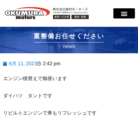
サービス案内
店舗紹介
在庫情報
会社概要
サポート
重整備お任せください
news
6月 11, 2023
2:42 pm
エンジン積替えで御座います
ダイハツ タントです
リビルトエンジンで車もリフレッシュです