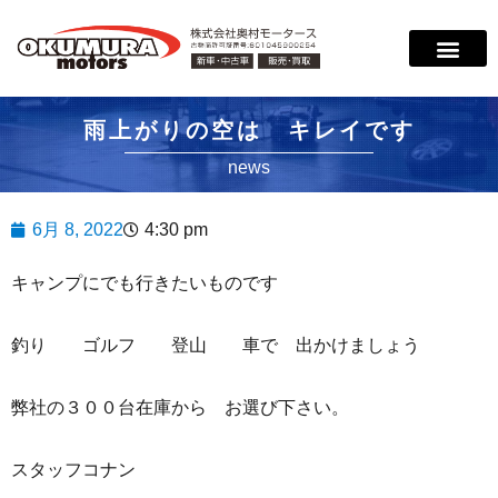
サービス案内
店舗紹介
在庫情報
会社概要
サポート
雨上がりの空は キレイです
news
6月 8, 2022
4:30 pm
キャンプにでも行きたいものです
釣り ゴルフ 登山 車で 出かけましょう
弊社の３００台在庫から お選び下さい。
スタッフコナン