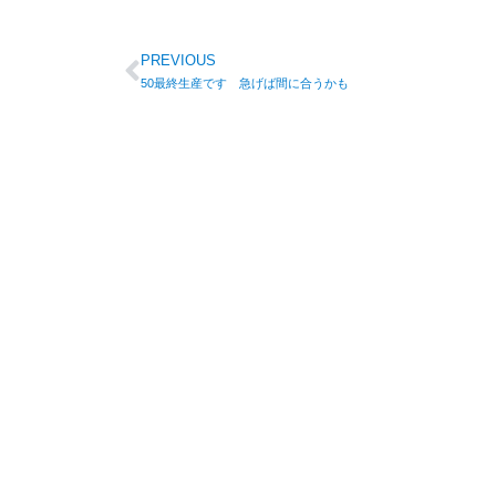
PREVIOUS
50最終生産です 急げば間に合うかも