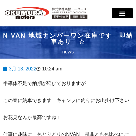
サービス案内
店舗紹介
在庫情報
会社概要
サポート
N VAN 地域ナンバーワン在庫です 即納
車あり ☆
news
3月 13, 2022
10:24 am
半導体不足で納期が延びておりますが
この春に納車できます キャンプに釣りにお出掛け下さい
お花見なんか最高ですね！
仕事に趣味に 色とりどりのNVAN 是非とも色比べにご