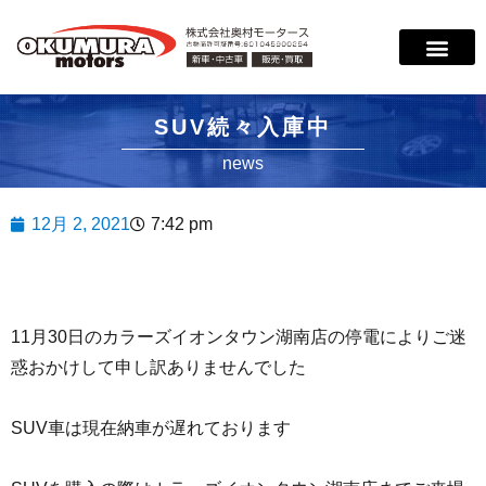
サービス案内
店舗紹介
在庫情報
会社概要
サポート
SUV続々入庫中
news
12月 2, 2021
7:42 pm
11月30日のカラーズイオンタウン湖南店の停電によりご迷
惑おかけして申し訳ありませんでした
SUV車は現在納車が遅れております