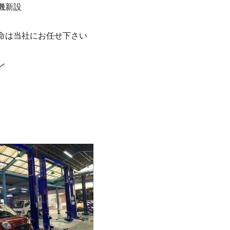
機新設
命は当社にお任せ下さい
ン