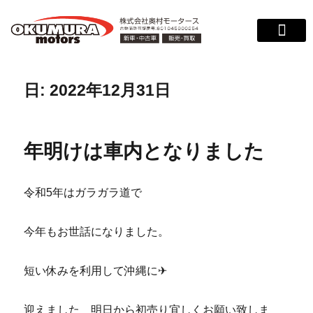
サービス案内
店舗紹介
在庫情報
会社概要
サポート
日:
2022年12月31日
年明けは車内となりました
令和5年はガラガラ道で
今年もお世話になりました。
短い休みを利用して沖縄に✈
迎えました 明日から初売り宜しくお願い致しま